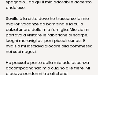
spagnolo... da qui il mio adorabile accento
andaluso.
Sevilla è la città dove ho trascorso le mie
migliori vacanze da bambina e la culla
calzaturiera della mia famiglia. Mio zio mi
portava a visitare le fabbriche di scarpe,
luoghi meravigliosi per i piccoli curiosi. E
mia zia mi lasciava giocare alla commessa
nei suoi negozi.
Ho passato parte della mia adolescenza
accompagnando mio cugino alle fiere. Mi
piaceva perdermi tra gli stand,
affascinata dalla varietà di modelli.
La prima volta che ho indossato un paio di
décolleté, mi sono innamorata
perdutamente delle scarpe. Il mio motto è
"Trova la scarpa giusta".
Per l'altro mio CV, più serio e noioso,
clicca
qui
.